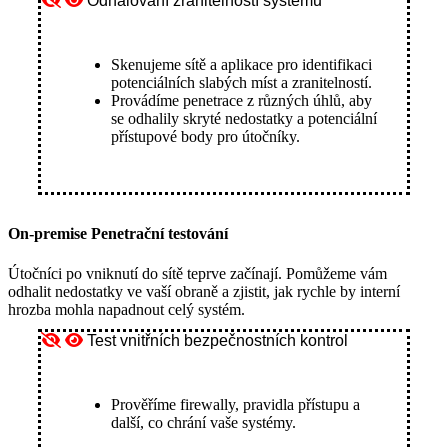
Odhalovaní zranitelností systémů
Skenujeme sítě a aplikace pro identifikaci
potenciálních slabých míst a zranitelností.
Provádíme penetrace z různých úhlů, aby
se odhalily skryté nedostatky a potenciální
přístupové body pro útočníky.
On-premise Penetrační testování
Útočníci po vniknutí do sítě teprve začínají. Pomůžeme vám
odhalit nedostatky ve vaší obraně a zjistit, jak rychle by interní
hrozba mohla napadnout celý systém.
Test vnitřních bezpečnostních kontrol
Prověříme firewally, pravidla přístupu a
další, co chrání vaše systémy.