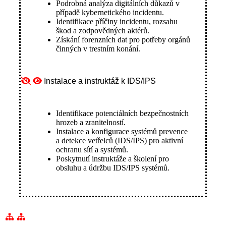
Podrobná analýza digitálních důkazů v
případě kybernetického incidentu.
Identifikace příčiny incidentu, rozsahu
škod a zodpovědných aktérů.
Získání forenzních dat pro potřeby orgánů
činných v trestním konání.
Instalace a instruktáž k IDS/IPS
Identifikace potenciálních bezpečnostních
hrozeb a zranitelností.
Instalace a konfigurace systémů prevence
a detekce vetřelců (IDS/IPS) pro aktivní
ochranu sítí a systémů.
Poskytnutí instruktáže a školení pro
obsluhu a údržbu IDS/IPS systémů.