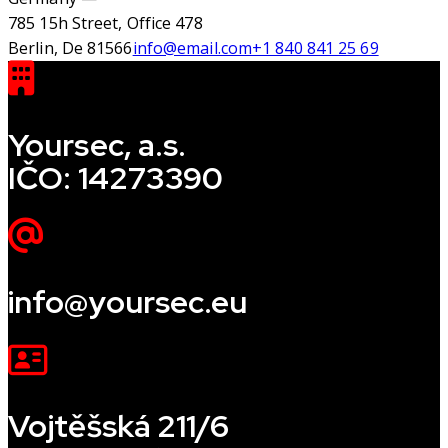
785 15h Street, Office 478
Berlin, De 81566
info@email.com
+1 840 841 25 69
Yoursec, a.s.
IČO: 14273390
info@yoursec.eu
Vojtěšská 211/6